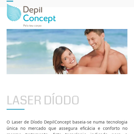
Open
Close
mobile
mobile
menu
menu
LASER DÍODO
O Laser de Díodo DepilConcept baseia-se numa tecnologia
única no mercado que assegura eficácia e conforto no