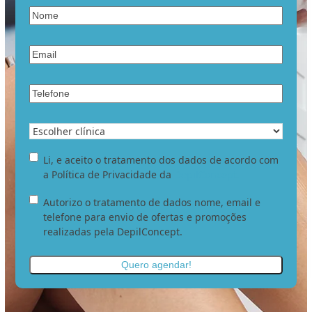
Nome
*
Email
*
Telefone
*
Clínica
pretendida
*
Li
Li, e aceito o tratamento dos dados de acordo com
e
a Política de Privacidade da
DepilConcept.
aceito
Autorizo
Autorizo o tratamento de dados nome, email e
o
o
telefone para envio de ofertas e promoções
tratamento
tratamento
realizadas pela DepilConcept.
dos
de
meus
dados
dados.
*
nome,
email
e