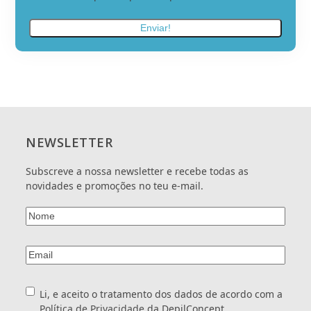
de
meus
dados
dados.
*
nome,
email
e
telefone
para
envio
de
ofertas
NEWSLETTER
e
promoções
Subscreve a nossa newsletter e recebe todas as
realizadas
novidades e promoções no teu e-mail.
pela
DepilConcept.
Nome
(Obrigatório)
Email
(Obrigatório)
Consentimento
(Obrigatório)
Li, e aceito o tratamento dos dados de acordo com a
Política de Privacidade
da DepilConcept.