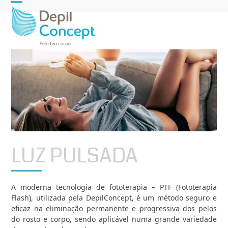
Open
Close
mobile
mobile
menu
menu
LUZ PULSADA
A moderna tecnologia de fototerapia – PTF (Fototerapia
Flash), utilizada pela DepilConcept, é um método seguro e
eficaz na eliminação permanente e progressiva dos pelos
do rosto e corpo, sendo aplicável numa grande variedade