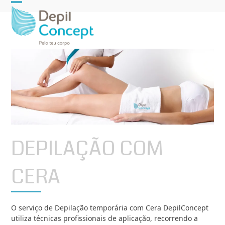
Open
Close
mobile
mobile
menu
menu
DEPILAÇÃO COM
CERA
O serviço de Depilação temporária com Cera DepilConcept
utiliza técnicas profissionais de aplicação, recorrendo a