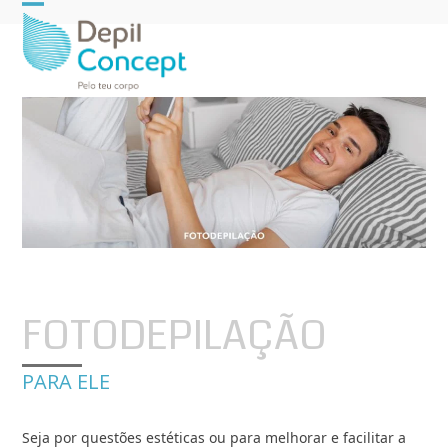
Open
Close
mobile
mobile
menu
menu
FOTODEPILAÇÃO
PARA ELE
Seja por questões estéticas ou para melhorar e facilitar a