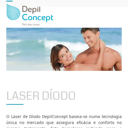
Open
Close
mobile
mobile
menu
menu
LASER DÍODO
O Laser de Díodo DepilConcept baseia-se numa tecnologia
única no mercado que assegura eficácia e conforto no