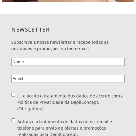
telefone
para
envio
de
ofertas
NEWSLETTER
e
promoções
Subscreve a nossa newsletter e recebe todas as
realizadas
novidades e promoções no teu e-mail.
pela
DepilConcept.
Nome
(Obrigatório)
Email
(Obrigatório)
Consentimento
(Obrigatório)
Li, e aceito o tratamento dos dados de acordo com a
Política de Privacidade
da DepilConcept.
(Obrigatório)
Consentimento
Autorizo o tratamento de dados nome, email e
telefone para envio de ofertas e promoções
realizadas pela DepilConcept.