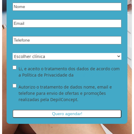
Nome
*
Email
*
Telefone
*
Clínica
pretendida
*
Li
Li, e aceito o tratamento dos dados de acordo com
e
a Política de Privacidade da
DepilConcept.
aceito
Autorizo
Autorizo o tratamento de dados nome, email e
o
o
telefone para envio de ofertas e promoções
tratamento
tratamento
realizadas pela DepilConcept.
dos
de
meus
dados
dados.
*
nome,
email
e