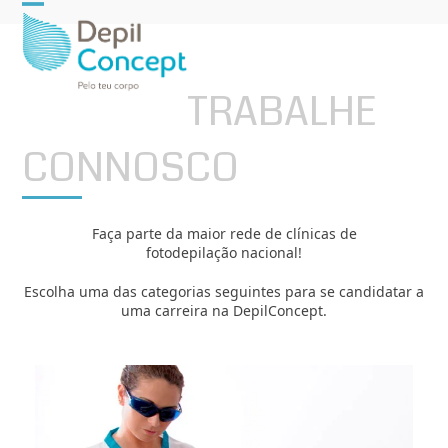
Open
Close
mobile
mobile
menu
menu
TRABALHE
CONNOSCO
Faça parte da maior rede de clínicas de
fotodepilação nacional!
Escolha uma das categorias seguintes para se candidatar a
uma carreira na DepilConcept.