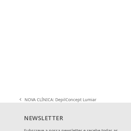
NOVA CLÍNICA: DepilConcept Lumiar
previous
post:
NEWSLETTER
Subscreve a nossa newsletter e recebe todas as