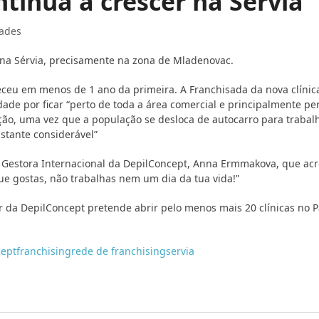
tinua a crescer na Sérvia
ades
na Sérvia, precisamente na zona de Mladenovac.
eu em menos de 1 ano da primeira. A Franchisada da nova clínica
lidade por ficar “perto de toda a área comercial e principalmente pe
ão, uma vez que a população se desloca de autocarro para trabal
astante considerável”
la Gestora Internacional da DepilConcept, Anna Ermmakova, que acr
que gostas, não trabalhas nem um dia da tua vida!”
r da DepilConcept pretende abrir pelo menos mais 20 clínicas no P
cept
franchising
rede de franchising
servia