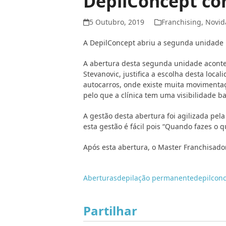
DepilConcept con
5 Outubro, 2019
Franchising
,
Novid
A DepilConcept abriu a segunda unidade 
A abertura desta segunda unidade acontec
Stevanovic, justifica a escolha desta loca
autocarros, onde existe muita movimentaç
pelo que a clínica tem uma visibilidade b
A gestão desta abertura foi agilizada pe
esta gestão é fácil pois “Quando fazes o 
Após esta abertura, o Master Franchisado
Aberturas
depilação permanente
depilcon
Partilhar