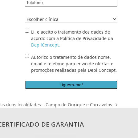
Telefone
*
Clínica
pretendida
*
Li,
Li, e aceito o tratamento dos dados de
e
acordo com a Política de Privacidade da
aceito
DepilConcept.
o
Autorizo
Autorizo o tratamento de dados nome,
tratamento
o
email e telefone para envio de ofertas e
dos
tratamento
promoções realizadas pela DepilConcept.
dados
de
de
dados
acordo
nome,
com
email
a
e
Política
is duas localidades – Campo de Ourique e Carcavelos
telefone
de
para
Privacidade
envio
da
CERTIFICADO DE GARANTIA
de
<a
ofertas
href="/politica-