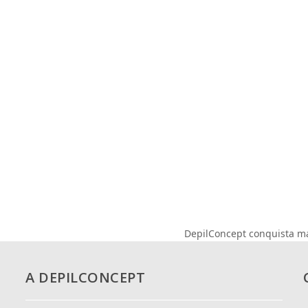
DepilConcept conquista ma
next
post:
A DEPILCONCEPT