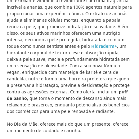
um exfoliante vitamínico revitalizante com uma fragrância
incrível a ananás, que combina 100% agentes naturais para
proporcionar uma experiência única. O extrato de ananás
ajuda a eliminar as células mortas, enquanto a papaia
renova a pele, que promove hidratação e suavidade. Além
disso, os seus ativos marinhos oferecem uma nutrição
intensa, deixando a pele protegida, hidratada e com um
toque como nunca sentiste antes e pelo
Hidraderm+
, um
hidratante corporal de textura leve e absorção rápida,
deixa a pele suave, macia e profundamente hidratada sem
uma sensação de oleosidade. Com a sua nova fórmula
vegan, enriquecida com manteiga de karité e cera de
candelila, nutre e forma uma barreira protetora que ajuda
a preservar a hidratação, previne a desidratação e protege
contra as agressões externas. Como oferta, inclui um
puff
de banho
, que torna o momento de descanso ainda mais
relaxante e prazeroso, enquanto potencializa os benefícios
dos cosméticos para uma pele renovada e radiante.
No Dia da Mãe, oferece mais do que um presente, oferece
um momento de cuidado e carinho.