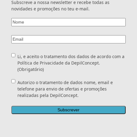
realizadas
privacidade/"
Subscreve a nossa newsletter e recebe todas as
pela
target="_blank">DepilConcept.
novidades e promoções no teu e-mail.
DepilConcept.
</a>
*
Nome
(Obrigatório)
Email
(Obrigatório)
Consentimento
(Obrigatório)
Li, e aceito o tratamento dos dados de acordo com a
Política de Privacidade
da DepilConcept.
(Obrigatório)
Consentimento
Autorizo o tratamento de dados nome, email e
telefone para envio de ofertas e promoções
realizadas pela DepilConcept.