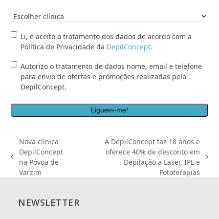
Clínica
pretendida
*
Li,
Li, e aceito o tratamento dos dados de acordo com a
e
Política de Privacidade da
DepilConcept.
aceito
Autorizo
Autorizo o tratamento de dados nome, email e telefone
o
o
para envio de ofertas e promoções realizadas pela
tratamento
tratamento
DepilConcept.
dos
de
dados
dados
de
nome,
acordo
email
com
e
a
Nova clínica
A DepilConcept faz 18 anos e
telefone
Política
DepilConcept
oferece 40% de desconto em
para
de
previous
next
na Póvoa de
Depilação a Laser, IPL e
envio
Privacidade
post:
post:
Varzim
Fototerapias
de
da
ofertas
<a
e
href="/politica-
NEWSLETTER
promoções
de-