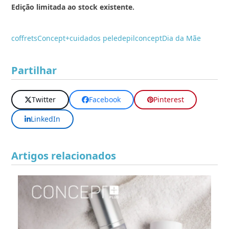
Edição limitada ao stock existente.
coffrets
Concept+
cuidados pele
depilconcept
Dia da Mãe
Partilhar
Twitter
Facebook
Pinterest
LinkedIn
Artigos relacionados