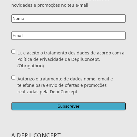
realizadas
privacidade/"
novidades e promoções no teu e-mail.
pela
target="_blank">DepilConcept.
DepilConcept.
</a>
*
Nome
(Obrigatório)
Email
(Obrigatório)
Consentimento
(Obrigatório)
Li, e aceito o tratamento dos dados de acordo com a
Política de Privacidade
da DepilConcept.
(Obrigatório)
Consentimento
Autorizo o tratamento de dados nome, email e
telefone para envio de ofertas e promoções
realizadas pela DepilConcept.
A DEPILCONCEPT