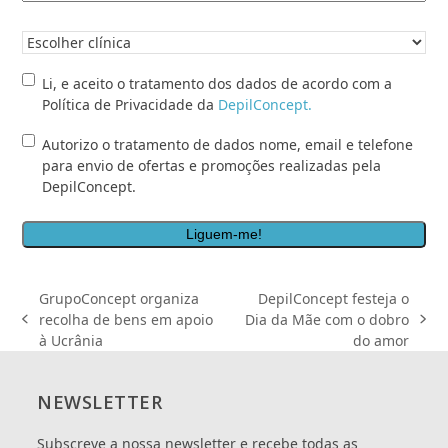
Clínica
pretendida
*
Li,
Li, e aceito o tratamento dos dados de acordo com a
e
Política de Privacidade da
DepilConcept.
aceito
Autorizo
Autorizo o tratamento de dados nome, email e telefone
o
o
para envio de ofertas e promoções realizadas pela
tratamento
tratamento
DepilConcept.
dos
de
dados
dados
de
nome,
acordo
email
com
e
a
GrupoConcept organiza
DepilConcept festeja o
telefone
Política
recolha de bens em apoio
Dia da Mãe com o dobro
previous
next
para
de
à Ucrânia
do amor
post:
post:
envio
Privacidade
de
da
ofertas
<a
NEWSLETTER
e
href="/politica-
promoções
de-
Subscreve a nossa newsletter e recebe todas as