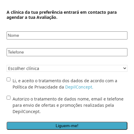
A clínica da tua preferência entrará em contacto para
agendar a tua Avaliação.
Nome
*
Telefone
*
Clínica
pretendida
*
Li,
Li, e aceito o tratamento dos dados de acordo com a
e
Política de Privacidade da
DepilConcept.
aceito
Autorizo
Autorizo o tratamento de dados nome, email e telefone
o
o
para envio de ofertas e promoções realizadas pela
tratamento
tratamento
DepilConcept.
dos
de
dados
dados
de
nome,
acordo