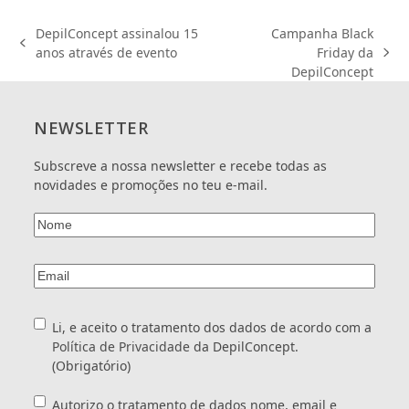
email
com
e
a
DepilConcept assinalou 15
Campanha Black
telefone
Política
previous
anos através de evento
Friday da
next
para
de
post:
DepilConcept
post:
envio
Privacidade
de
da
ofertas
<a
NEWSLETTER
e
href="/politica-
promoções
de-
Subscreve a nossa newsletter e recebe todas as
realizadas
privacidade/"
novidades e promoções no teu e-mail.
pela
target="_blank">DepilConcept.
DepilConcept.
</a>
*
Nome
(Obrigatório)
Email
(Obrigatório)
Consentimento
(Obrigatório)
Li, e aceito o tratamento dos dados de acordo com a
Política de Privacidade
da DepilConcept.
(Obrigatório)
Consentimento
Autorizo o tratamento de dados nome, email e