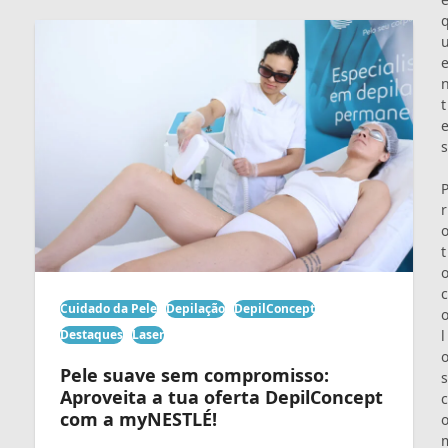
t
s
r
t
c
Cuidado da Pele
Depilação
DepilConcept
l
Destaques
Laser
Pele suave sem compromisso:
s
Aproveita a tua oferta DepilConcept
c
com a myNESTLÉ!