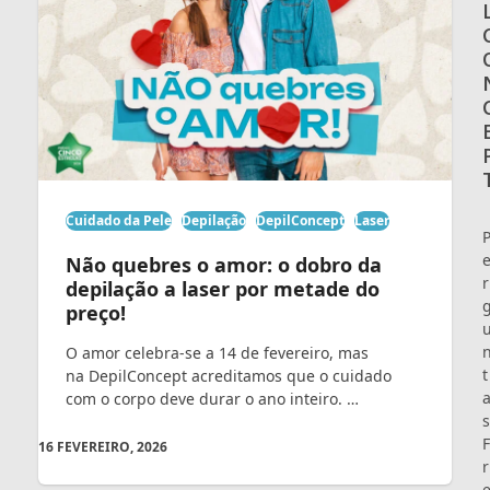
Cuidado da Pele
Depilação
DepilConcept
Laser
Não quebres o amor: o dobro da
r
depilação a laser por metade do
preço!
O amor celebra-se a 14 de fevereiro, mas
t
na DepilConcept acreditamos que o cuidado
com o corpo deve durar o ano inteiro. …
s
F
16 FEVEREIRO, 2026
r