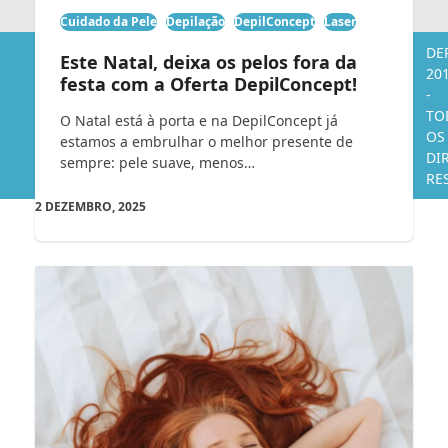
Cuidado da Pele
Depilação
DepilConcept
Laser
DE
Este Natal, deixa os pelos fora da
20
festa com a Oferta DepilConcept!
-
TO
O Natal está à porta e na DepilConcept já
OS
estamos a embrulhar o melhor presente de
DI
sempre: pele suave, menos…
RE
2 DEZEMBRO, 2025