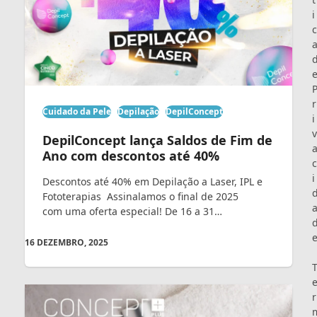
i
c
r
Cuidado da Pele
Depilação
DepilConcept
i
v
DepilConcept lança Saldos de Fim de
Ano com descontos até 40%
c
i
Descontos até 40% em Depilação a Laser, IPL e
Fototerapias Assinalamos o final de 2025
com uma oferta especial! De 16 a 31…
16 DEZEMBRO, 2025
r