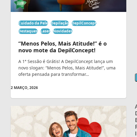
Cuidado da Pele
Depilação
DepilConcept
Destaques
Laser
Novidades
“Menos Pelos, Mais Atitude!” é o
novo mote da DepilConcept!
A 1ª Sessão é Grátis! A DepilConcept lança um
novo slogan: “Menos Pelos, Mais Atitude!”, uma
oferta pensada para transformar…
2 MARÇO, 2026
I