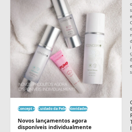
s
i
ç
s
Concept +
Cuidado da Pele
Novidades
Novos lançamentos agora
disponíveis individualmente
I