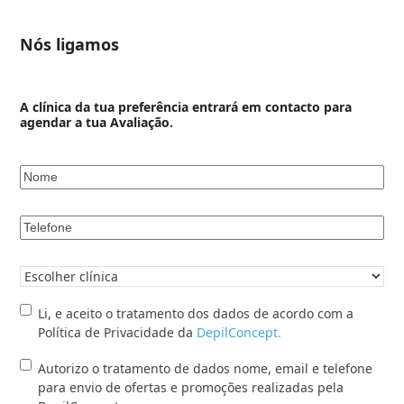
Nós ligamos
A clínica da tua preferência entrará em contacto para
agendar a tua Avaliação.
Nome
*
Telefone
*
Clínica
pretendida
*
Li,
Li, e aceito o tratamento dos dados de acordo com a
e
Política de Privacidade da
DepilConcept.
aceito
Autorizo
Autorizo o tratamento de dados nome, email e telefone
o
o
para envio de ofertas e promoções realizadas pela
tratamento