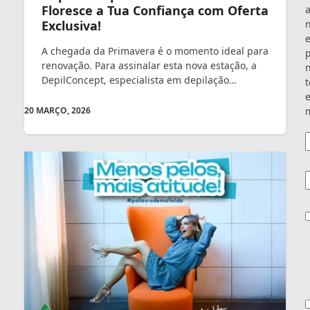
Floresce a Tua Confiança com Oferta
Exclusiva!
A chegada da Primavera é o momento ideal para
renovação. Para assinalar esta nova estação, a
DepilConcept, especialista em depilação…
t
e
m
20 MARÇO, 2026
E
C
C