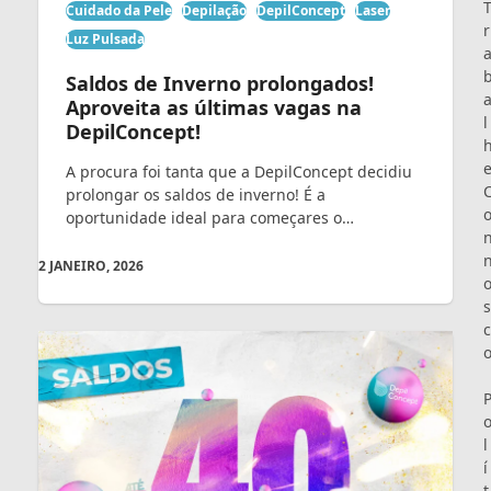
Cuidado da Pele
Depilação
DepilConcept
Laser
r
Luz Pulsada
Saldos de Inverno prolongados!
Aproveita as últimas vagas na
l
DepilConcept!
A procura foi tanta que a DepilConcept decidiu
prolongar os saldos de inverno! É a
oportunidade ideal para começares o…
2 JANEIRO, 2026
s
c
l
í
t