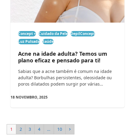
Concept +
Cuidado da Pele
DepilConcept
Luz Pulsada
Saúde
Acne na idade adulta? Temos um
plano eficaz e pensado para ti!
Sabias que a acne também é comum na idade
adulta? Borbulhas persistentes, oleosidade ou
poros dilatados podem surgir por várias…
18 NOVEMBRO, 2025
Page
Page
Page
Page
Page
Next
1
2
3
4
…
10