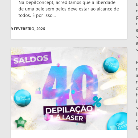
Na DepilConcept, acreditamos que a liberdade
de uma pele sem pelos deve estar ao alcance de
todos. É por isso…
r
9 FEVEREIRO, 2026
s
s
F
r
c
i
s
i