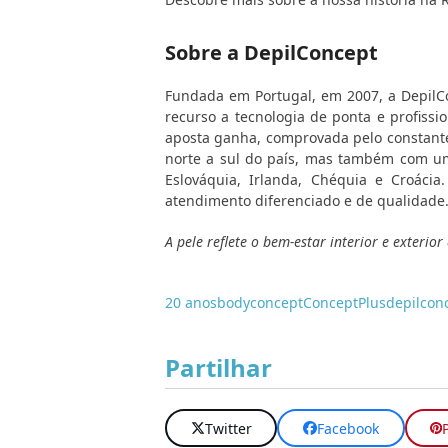
Sobre a DepilConcept
Fundada em Portugal, em 2007, a DepilCo
recurso a tecnologia de ponta e profissi
aposta ganha, comprovada pelo constante
norte a sul do país, mas também com um 
Eslováquia, Irlanda, Chéquia e Croácia
atendimento diferenciado e de qualidade
A pele reflete o bem-estar interior e exterio
20 anos
bodyconcept
ConceptPlus
depilcon
Partilhar
Twitter
Facebook