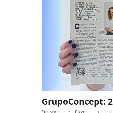
GrupoConcept: 20
14 Março, 2025
Concept +
,
Depilaçã