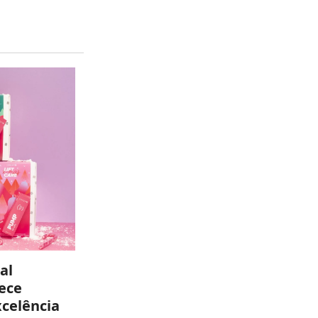
al
ece
celência