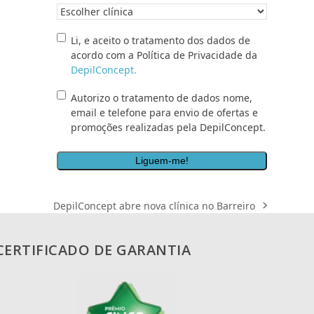
Clínica
pretendida
*
Li,
Li, e aceito o tratamento dos dados de
e
acordo com a Política de Privacidade da
aceito
DepilConcept.
o
Autorizo
Autorizo o tratamento de dados nome,
tratamento
o
email e telefone para envio de ofertas e
dos
tratamento
promoções realizadas pela DepilConcept.
dados
de
de
dados
acordo
nome,
com
email
a
e
Política
DepilConcept abre nova clínica no Barreiro
next
telefone
de
post:
para
Privacidade
envio
da
CERTIFICADO DE GARANTIA
de
<a
ofertas
href="/politica-
e
de-
promoções
privacidade/"