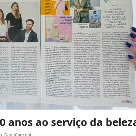
 anos ao serviço da belez
o
,
DepilConcept