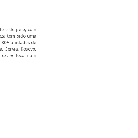
lo e de pele, com
leza tem sido uma
m 80+ unidades de
, Sérvia, Kosovo,
arca, e foco num