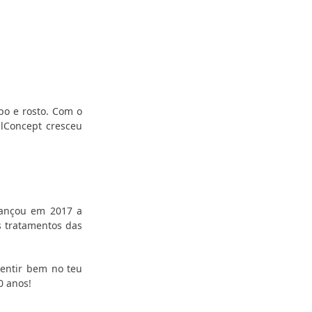
po e rosto. Com o
ilConcept cresceu
lançou em 2017 a
s tratamentos das
sentir bem no teu
0 anos!