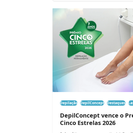
Depilação
DepilConcept
Destaques
La
DepilConcept vence o P
Cinco Estrelas 2026