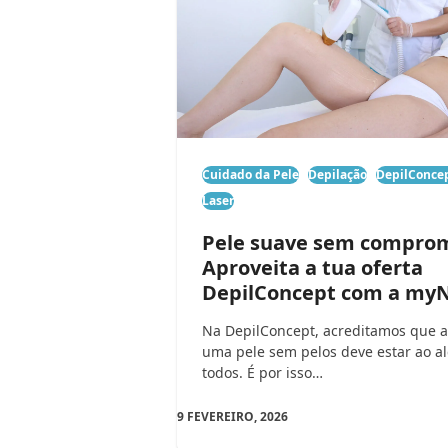
Cuidado da Pele
Depilação
DepilConce
Laser
Pele suave sem comprom
Aproveita a tua oferta
DepilConcept com a myN
Na DepilConcept, acreditamos que a
uma pele sem pelos deve estar ao a
todos. É por isso…
9 FEVEREIRO, 2026