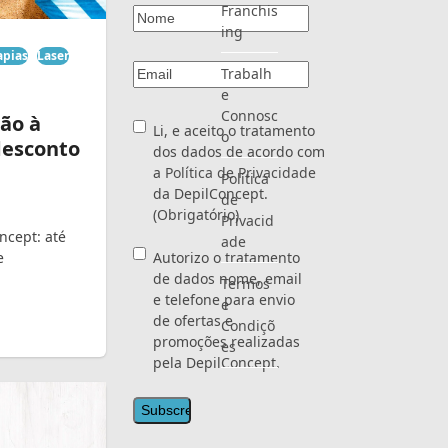
Franchis
Nome
(Obrigatório)
ing
apias
Laser
Email
(Obrigatório)
Trabalh
e
Connosc
ão à
Consentimento
(Obrigatório)
Li, e aceito o tratamento
o
desconto
dos dados de acordo com
a
Política de Privacidade
Política
da DepilConcept.
de
(Obrigatório)
Privacid
ncept: até
ade
Consentimento
e
Autorizo o tratamento
de dados nome, email
Termos
e telefone para envio
e
de ofertas e
Condiçõ
promoções realizadas
es
pela DepilConcept.