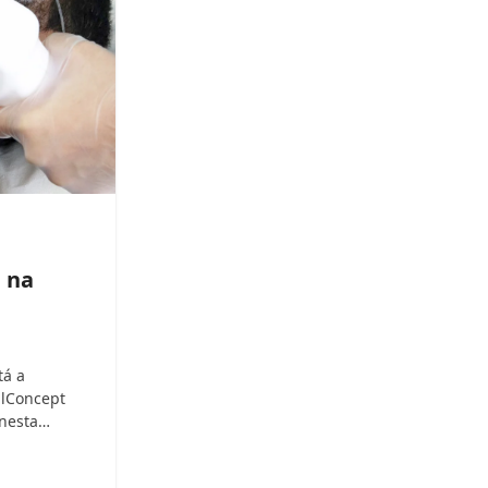
 na
tá a
ilConcept
 nesta…