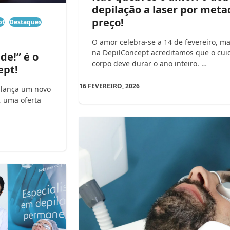
depilação a laser por meta
preço!
pt
Destaques
O amor celebra-se a 14 de fevereiro, m
na DepilConcept acreditamos que o cu
de!” é o
corpo deve durar o ano inteiro. …
ept!
16 FEVEREIRO, 2026
t lança um novo
, uma oferta