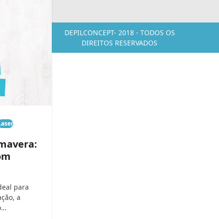
DEPILCONCEPT- 2018 - TODOS OS
DIREITOS RESERVADOS
Laser
imavera:
com
deal para
ação, a
o…