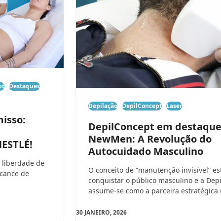
pt
Destaques
Depilação
DepilConcept
Laser
isso:
DepilConcept em destaque
NewMen: A Revolução do
ESTLÉ!
Autocuidado Masculino
 liberdade de
O conceito de “manutenção invisível” es
lcance de
conquistar o público masculino e a Dep
assume-se como a parceira estratégica
30 JANEIRO, 2026