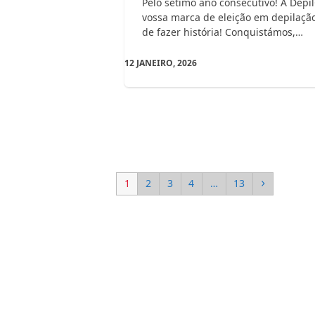
Pelo sétimo ano consecutivo! A Depi
vossa marca de eleição em depilação
de fazer história! Conquistámos,…
12 JANEIRO, 2026
Page
Page
Page
Page
Page
Next
1
2
3
4
…
13