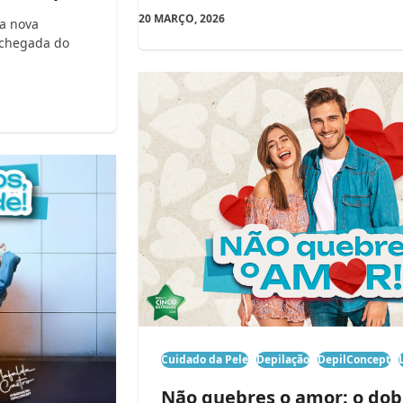
20 MARÇO, 2026
da nova
 chegada do
Cuidado da Pele
Depilação
DepilConcept
Não quebres o amor: o dob