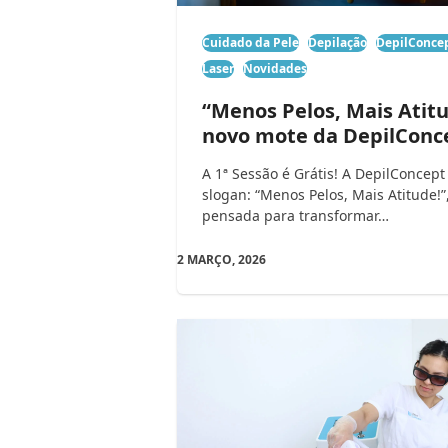
Cuidado da Pele
Depilação
DepilConce
Laser
Novidades
“Menos Pelos, Mais Atitu
novo mote da DepilConc
A 1ª Sessão é Grátis! A DepilConcep
slogan: “Menos Pelos, Mais Atitude!”
pensada para transformar…
2 MARÇO, 2026