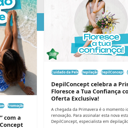
Cuidado da Pele
Depilação
DepilConcept
DepilConcept celebra a Pr
Floresce a Tua Confiança 
Oferta Exclusiva!
ser
Promoção
A chegada da Primavera é o momento i
renovação. Para assinalar esta nova est
e” com a
DepilConcept, especialista em depilaçã
lConcept