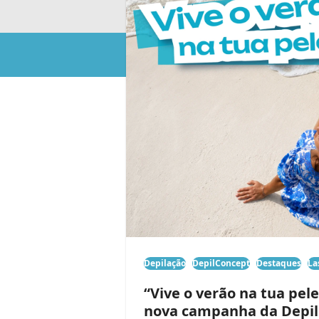
Depilação
DepilConcept
Destaques
La
“Vive o verão na tua pel
nova campanha da Depi