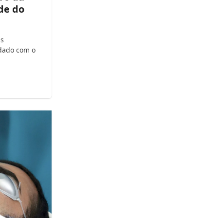
de do
as
idado com o