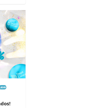
Laser
ados!