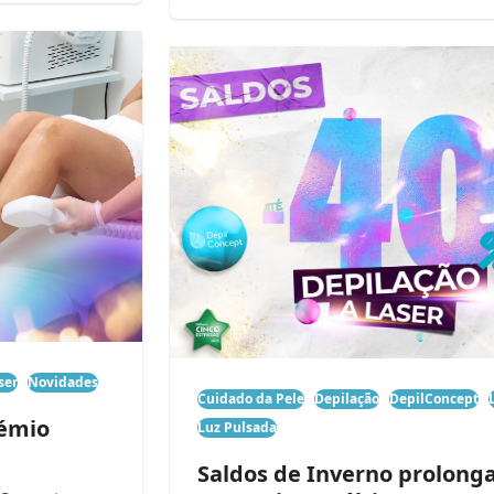
ser
Novidades
Cuidado da Pele
Depilação
DepilConcept
rémio
Luz Pulsada
Saldos de Inverno prolong