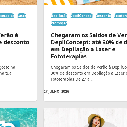
oterapias
Laser
Depilação
DepilConcept
Desconto
Fototer
Promoção
Verão à
Chegaram os Saldos de Ver
e desconto
DepilConcept: até 30% de 
em Depilação a Laser e
Fototerapias
gosto na
Chegaram os Saldos de Verão à DepilCo
na tua
30% de desconto em Depilação a Laser 
Fototerapias De 27 a…
27 JULHO, 2026