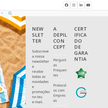
Facebook
Instagram
LinkedIn
YouTube
NEW
A
CERT
SLET
DEPIL
IFICA
TER
CON
DO
CEPT
DE
Subscreve
GARA
a nossa
NTIA
Pergunt
newsletter
as
e
Frequen
recebe
tes
todas as
novidades
Protocol
e
os com
promoções
Empres
no teu
as
e-mail.