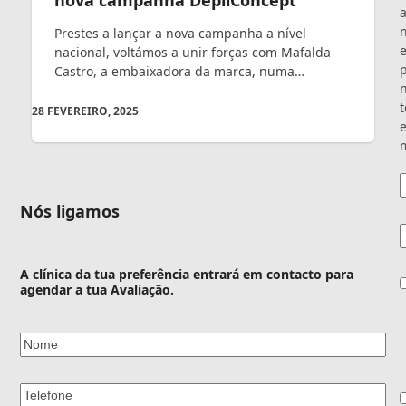
nova campanha DepilConcept
Prestes a lançar a nova campanha a nível
nacional, voltámos a unir forças com Mafalda
Castro, a embaixadora da marca, numa…
t
28 FEVEREIRO, 2025
e
m
Nós ligamos
E
A clínica da tua preferência entrará em contacto para
C
agendar a tua Avaliação.
Nome
*
Telefone
*
C