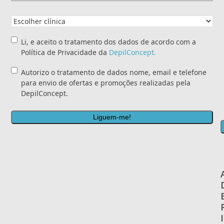
Clínica
pretendida
*
Li,
Li, e aceito o tratamento dos dados de acordo com a
e
Política de Privacidade da
DepilConcept.
aceito
Autorizo
Autorizo o tratamento de dados nome, email e telefone
o
o
para envio de ofertas e promoções realizadas pela
tratamento
tratamento
DepilConcept.
dos
de
dados
dados
de
nome,
acordo
email
com
e
a
telefone
Política
para
de
envio
Privacidade
de
da
ofertas
<a
e
href="/politica-
I
promoções
de-