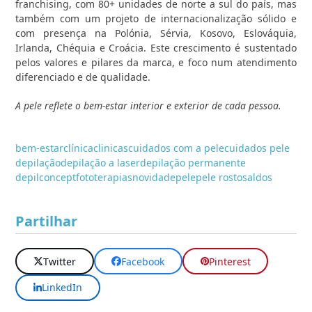
franchising, com 80+ unidades de norte a sul do país, mas
também com um projeto de internacionalização sólido e
com presença na Polónia, Sérvia, Kosovo, Eslováquia,
Irlanda, Chéquia e Croácia. Este crescimento é sustentado
pelos valores e pilares da marca, e foco num atendimento
diferenciado e de qualidade.
A pele reflete o bem-estar interior e exterior de cada pessoa.
bem-estar
clínica
clinicas
cuidados com a pele
cuidados pele
depilação
depilação a laser
depilação permanente
depilconcept
fototerapias
novidade
pele
pele rosto
saldos
Partilhar
Twitter
Facebook
Pinterest
LinkedIn