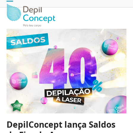
Open
Close
mobile
mobile
menu
menu
DepilConcept lança Saldos