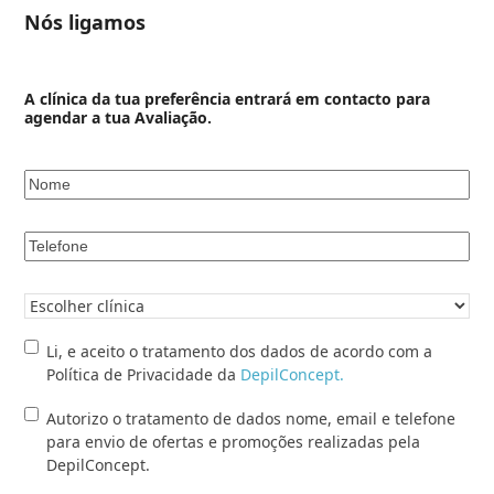
Nós ligamos
A clínica da tua preferência entrará em contacto para
agendar a tua Avaliação.
Nome
*
Telefone
*
Clínica
pretendida
*
Li,
Li, e aceito o tratamento dos dados de acordo com a
e
Política de Privacidade da
DepilConcept.
aceito
Autorizo
Autorizo o tratamento de dados nome, email e telefone
o
o
para envio de ofertas e promoções realizadas pela
tratamento
tratamento
DepilConcept.
dos
de
dados