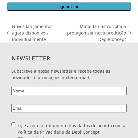
dados
de
nome,
acordo
email
com
e
a
Novos lançamentos
Mafalda Castro volta a
telefone
Política
agora disponíveis
protagonizar nova produção
previous
next
para
de
individualmente
DepilConcept
post:
post:
envio
Privacidade
de
da
ofertas
<a
NEWSLETTER
e
href="/politica-
promoções
de-
Subscreve a nossa newsletter e recebe todas as
realizadas
privacidade/"
novidades e promoções no teu e-mail.
pela
target="_blank">DepilConcept.
DepilConcept.
</a>
*
Nome
(Obrigatório)
Email
(Obrigatório)
Consentimento
(Obrigatório)
Li, e aceito o tratamento dos dados de acordo com a
Política de Privacidade
da DepilConcept.