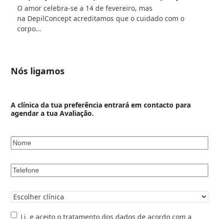
O amor celebra-se a 14 de fevereiro, mas
na DepilConcept acreditamos que o cuidado com o
corpo…
Nós ligamos
A clínica da tua preferência entrará em contacto para
agendar a tua Avaliação.
Nome
*
Telefone
*
Clínica
pretendida
*
Li,
Li, e aceito o tratamento dos dados de acordo com a