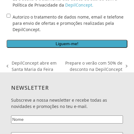
e
Política de Privacidade da
DepilConcept.
aceito
Autorizo
Autorizo o tratamento de dados nome, email e telefone
o
o
para envio de ofertas e promoções realizadas pela
tratamento
tratamento
DepilConcept.
dos
de
dados
dados
de
nome,
acordo
email
com
e
a
DepilConcept abre em
Prepare o verão com 50% de
telefone
Política
previous
next
Santa Maria da Feira
desconto na DepilConcept
para
de
post:
post:
envio
Privacidade
de
da
NEWSLETTER
ofertas
<a
e
href="/politica-
Subscreve a nossa newsletter e recebe todas as
promoções
de-
novidades e promoções no teu e-mail.
realizadas
privacidade/"
pela
target="_blank">DepilConcept.
Nome
(Obrigatório)
DepilConcept.
</a>
*