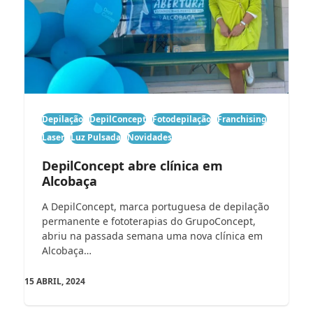
Depilação
DepilConcept
Fotodepilação
Franchising
Laser
Luz Pulsada
Novidades
DepilConcept abre clínica em
Alcobaça
A DepilConcept, marca portuguesa de depilação
permanente e fototerapias do GrupoConcept,
abriu na passada semana uma nova clínica em
Alcobaça…
15 ABRIL, 2024