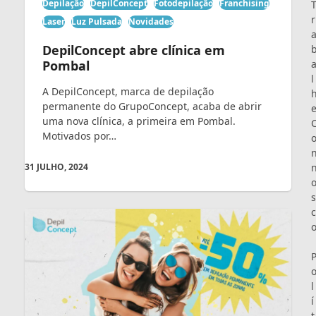
Depilação
DepilConcept
Fotodepilação
Franchising
r
Laser
Luz Pulsada
Novidades
DepilConcept abre clínica em
Pombal
l
A DepilConcept, marca de depilação
permanente do GrupoConcept, acaba de abrir
uma nova clínica, a primeira em Pombal.
Motivados por…
31 JULHO, 2024
s
c
l
í
t