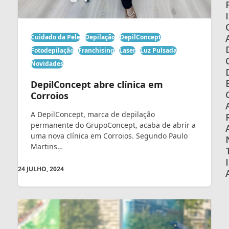
I
Cuidado da Pele
Depilação
DepilConcept
Fotodepilação
Franchising
Laser
Luz Pulsada
Novidades
DepilConcept abre clínica em
Corroios
A DepilConcept, marca de depilação
permanente do GrupoConcept, acaba de abrir a
uma nova clínica em Corroios. Segundo Paulo
Martins…
I
24 JULHO, 2024