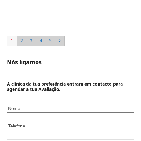
Page
Page
Page
Page
Page
Next
1
2
3
4
5
Nós ligamos
A clínica da tua preferência entrará em contacto para
agendar a tua Avaliação.
Nome
*
Telefone
*