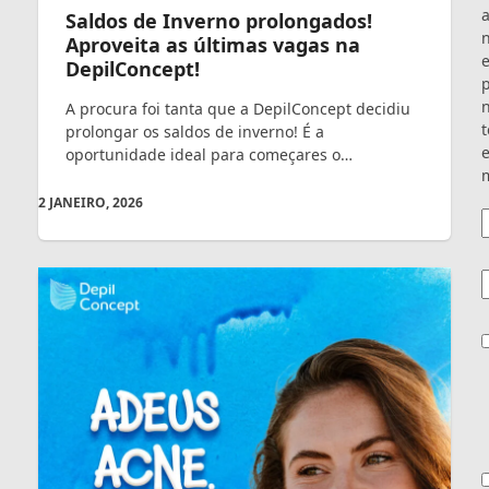
Saldos de Inverno prolongados!
Aproveita as últimas vagas na
DepilConcept!
A procura foi tanta que a DepilConcept decidiu
t
prolongar os saldos de inverno! É a
e
oportunidade ideal para começares o…
m
2 JANEIRO, 2026
E
C
C