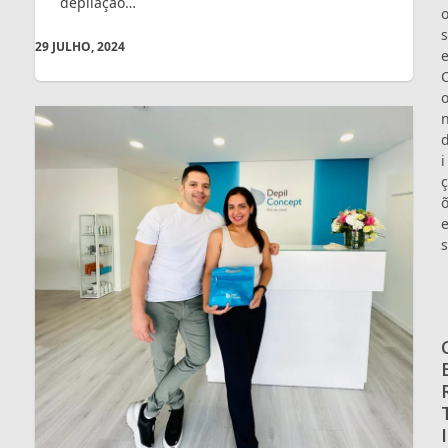
depilação…
s
29 JULHO, 2024
i
ç
s
I