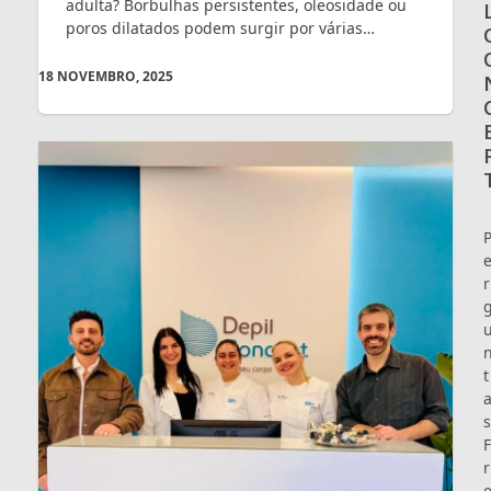
adulta? Borbulhas persistentes, oleosidade ou
poros dilatados podem surgir por várias…
18 NOVEMBRO, 2025
r
t
s
F
r