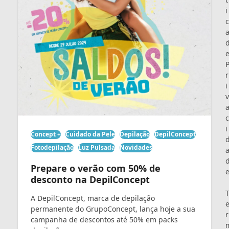
i
c
r
i
v
c
i
Concept +
Cuidado da Pele
Depilação
DepilConcept
Fotodepilação
Luz Pulsada
Novidades
Prepare o verão com 50% de
desconto na DepilConcept
A DepilConcept, marca de depilação
permanente do GrupoConcept, lança hoje a sua
r
campanha de descontos até 50% em packs