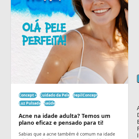
Concept +
Cuidado da Pele
DepilConcept
Luz Pulsada
Saúde
Acne na idade adulta? Temos um
plano eficaz e pensado para ti!
Sabias que a acne também é comum na idade
I