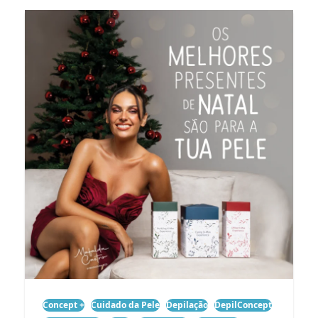
Concept +
Cuidado da Pele
Depilação
DepilConcept