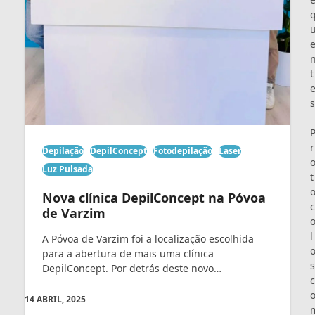
t
s
r
Depilação
DepilConcept
Fotodepilação
Laser
Luz Pulsada
t
Nova clínica DepilConcept na Póvoa
c
de Varzim
l
A Póvoa de Varzim foi a localização escolhida
para a abertura de mais uma clínica
s
DepilConcept. Por detrás deste novo…
c
14 ABRIL, 2025