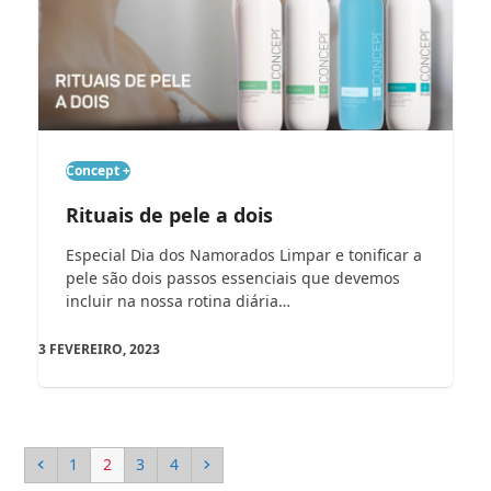
Concept +
Rituais de pele a dois
Especial Dia dos Namorados Limpar e tonificar a
pele são dois passos essenciais que devemos
incluir na nossa rotina diária…
3 FEVEREIRO, 2023
Previous
Page
Page
Page
Page
Next
1
2
3
4