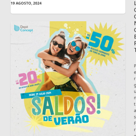
19 AGOSTO, 2024
r
t
s
F
r