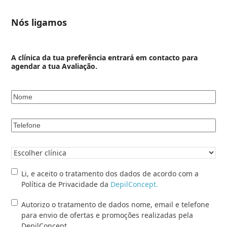
Nós ligamos
A clínica da tua preferência entrará em contacto para
agendar a tua Avaliação.
Nome
*
Telefone
*
Clínica
pretendida
*
Li,
Li, e aceito o tratamento dos dados de acordo com a
e
Política de Privacidade da
DepilConcept.
aceito
Autorizo
Autorizo o tratamento de dados nome, email e telefone
o
o
para envio de ofertas e promoções realizadas pela
tratamento
tratamento
DepilConcept.
dos