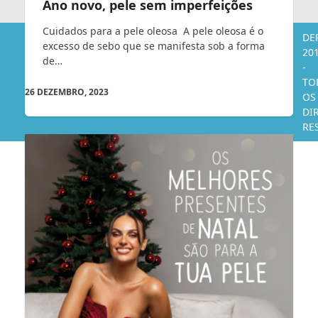
Ano novo, pele sem imperfeições
Cuidados para a pele oleosa A pele oleosa é o
DE
excesso de sebo que se manifesta sob a forma
20
de…
-
TO
26 DEZEMBRO, 2023
OS
DI
RE