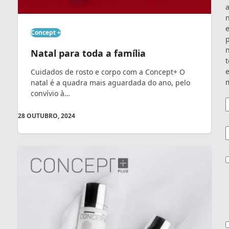
Concept +
Natal para toda a família
t
e
Cuidados de rosto e corpo com a Concept+ O
m
natal é a quadra mais aguardada do ano, pelo
convívio à…
28 OUTUBRO, 2024
E
C
C