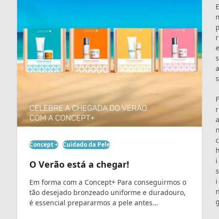
r
s
s
F
r
c
Concept +
Cuidado da Pele
i
O Verão está a chegar!
s
i
Em forma com a Concept+ Para conseguirmos o
tão desejado bronzeado uniforme e duradouro,
é essencial prepararmos a pele antes…