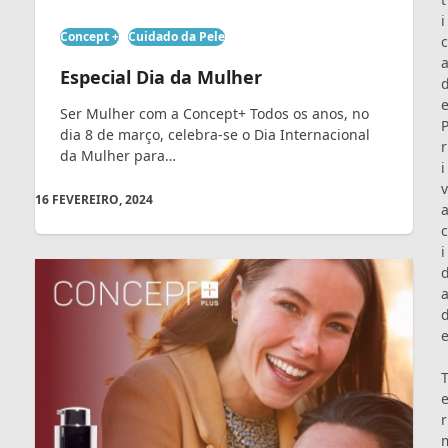
i
Concept +
Cuidado da Pele
c
Especial Dia da Mulher
Ser Mulher com a Concept+ Todos os anos, no
dia 8 de março, celebra-se o Dia Internacional
r
da Mulher para…
i
v
16 FEVEREIRO, 2024
c
i
r