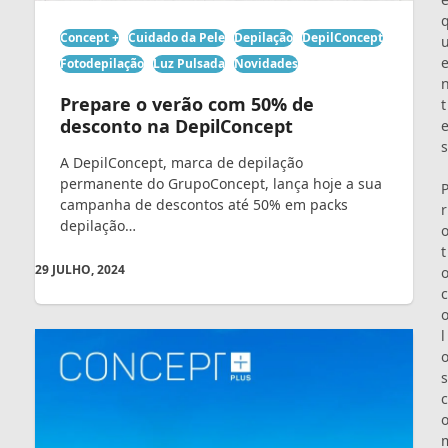
Concept +
Cuidado da Pele
Depilação
DepilConcept
Fotodepilação
Luz Pulsada
Novidades
Prepare o verão com 50% de
t
desconto na DepilConcept
s
A DepilConcept, marca de depilação
permanente do GrupoConcept, lança hoje a sua
campanha de descontos até 50% em packs
r
depilação…
t
29 JULHO, 2024
c
l
s
c