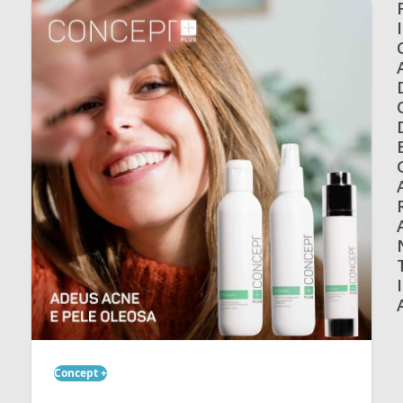
I
I
Concept +