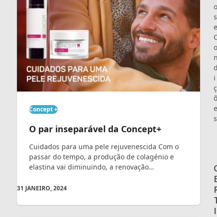
s
i
ç
Concept +
s
O par inseparável da Concept+
Cuidados para uma pele rejuvenescida Com o
passar do tempo, a produção de colagénio e
elastina vai diminuindo, a renovação…
31 JANEIRO, 2024
I