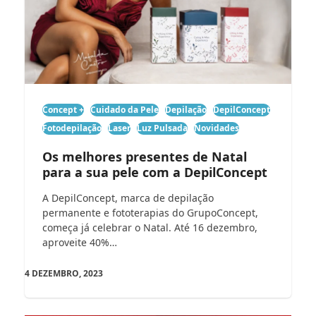
Concept +
Cuidado da Pele
Depilação
DepilConcept
Fotodepilação
Laser
Luz Pulsada
Novidades
Os melhores presentes de Natal
para a sua pele com a DepilConcept
A DepilConcept, marca de depilação
permanente e fototerapias do GrupoConcept,
começa já celebrar o Natal. Até 16 dezembro,
aproveite 40%…
4 DEZEMBRO, 2023