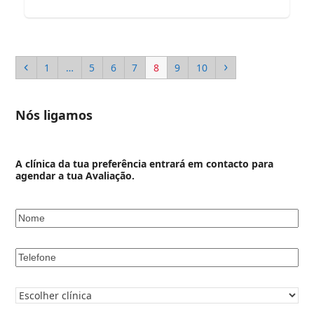
Previous
Page
Page
Page
Page
Page
Page
Page
Next
1
…
5
6
7
8
9
10
Nós ligamos
A clínica da tua preferência entrará em contacto para
agendar a tua Avaliação.
Nome
*
Telefone
*
Clínica
pretendida
*