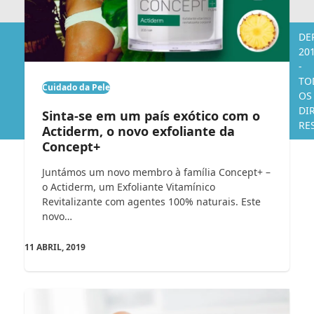
DE
20
-
TO
Cuidado da Pele
OS
DI
Sinta-se em um país exótico com o
RE
Actiderm, o novo exfoliante da
Concept+
Juntámos um novo membro à família Concept+ –
o Actiderm, um Exfoliante Vitamínico
Revitalizante com agentes 100% naturais. Este
novo…
11 ABRIL, 2019