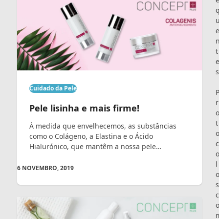
t
s
Cuidado da Pele
r
Pele lisinha e mais firme!
t
À medida que envelhecemos, as substâncias
como o Colágeno, a Elastina e o Ácido
c
Hialurónico, que mantêm a nossa pele…
l
6 NOVEMBRO, 2019
s
c