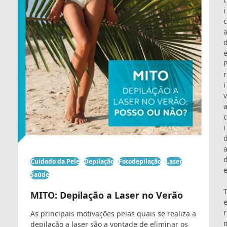
i
c
r
i
v
c
i
Cuidado da Pele
Depilação
Fotodepilação
Laser
Saúde
MITO: Depilação a Laser no Verão
r
As principais motivações pelas quais se realiza a
depilação a laser são a vontade de eliminar os