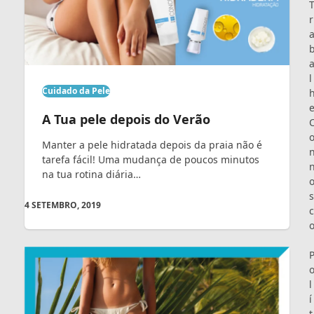
r
l
Cuidado da Pele
A Tua pele depois do Verão
Manter a pele hidratada depois da praia não é
tarefa fácil! Uma mudança de poucos minutos
na tua rotina diária…
s
4 SETEMBRO, 2019
c
l
í
t