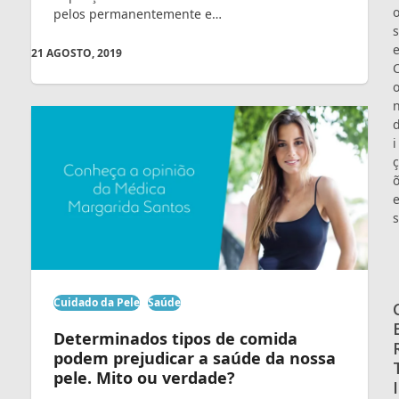
pelos permanentemente e…
s
21 AGOSTO, 2019
i
ç
s
Cuidado da Pele
Saúde
Determinados tipos de comida
podem prejudicar a saúde da nossa
pele. Mito ou verdade?
I