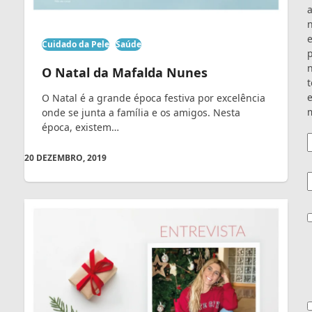
Cuidado da Pele
Saúde
O Natal da Mafalda Nunes
t
e
O Natal é a grande época festiva por excelência
m
onde se junta a família e os amigos. Nesta
época, existem…
20 DEZEMBRO, 2019
E
C
C