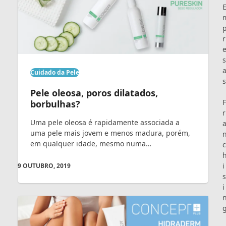
r
s
Cuidado da Pele
s
Pele oleosa, poros dilatados,
F
borbulhas?
r
Uma pele oleosa é rapidamente associada a
uma pele mais jovem e menos madura, porém,
em qualquer idade, mesmo numa…
c
i
9 OUTUBRO, 2019
s
i