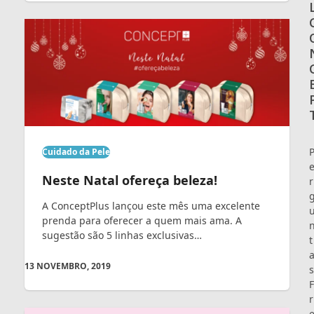
Cuidado da Pele
Neste Natal ofereça beleza!
r
A ConceptPlus lançou este mês uma excelente
prenda para oferecer a quem mais ama. A
sugestão são 5 linhas exclusivas…
t
13 NOVEMBRO, 2019
s
F
r