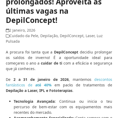
prolongados! Aproveita as
últimas vagas na
DepilConcept!
2 Janeiro, 2026
Cuidado da Pele
,
Depilação
,
DepilConcept
,
Laser
,
Luz
Pulsada
A procura foi tanta que a
DepilConcept
decidiu prolongar
os saldos de inverno! É a oportunidade ideal para
começares o ano a
cuidar de ti
com a eficácia e segurança
que já conheces.
De
2 a 31 de janeiro de 2026
, mantemos
descontos
fantásticos de
até 40%
em packs de tratamentos de
Depilação a Laser, IPL e Fototerapias
.
Tecnologia Avançada:
Continua ou inicia o teu
percurso de bem-estar com os equipamentos mais
recentes do mercado.
Acompanhamento Especializado:
Conta sempre com o