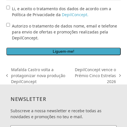
pretendida
*
Li,
Li, e aceito o tratamento dos dados de acordo com a
e
Política de Privacidade da
DepilConcept.
aceito
Autorizo
Autorizo o tratamento de dados nome, email e telefone
o
o
para envio de ofertas e promoções realizadas pela
tratamento
tratamento
DepilConcept.
dos
de
dados
dados
de
nome,
acordo
email
com
e
a
Mafalda Castro volta a
DepilConcept vence o
telefone
Política
protagonizar nova produção
Prémio Cinco Estrelas
previous
next
para
de
DepilConcept
2026
post:
post:
envio
Privacidade
de
da
ofertas
<a
NEWSLETTER
e
href="/politica-
promoções
de-
Subscreve a nossa newsletter e recebe todas as
realizadas
privacidade/"
novidades e promoções no teu e-mail.
pela
target="_blank">DepilConcept.
DepilConcept.