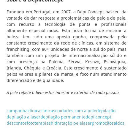
Fundada em Portugal, em 2007, a DepilConcept nasceu da
vontade de dar resposta a problemáticas de pelo e de pele,
com recurso a tecnologia de ponta e profissionais
altamente especializados. Esta nova forma de encarar a
beleza tem sido uma aposta ganha, comprovada pelo
constante crescimento da rede de clínicas, em sistema de
franchising, com 80+ unidades de norte a sul do país, mas
também com um projeto de internacionalização sólido e
com presença na Polónia, Sérvia, Kosovo, Eslováquia,
Irlanda, Chéquia e Croácia. Este crescimento é sustentado
pelos valores e pilares da marca, e foco num atendimento
diferenciado e de qualidade.
A pele reflete o bem-estar interior e exterior de cada pessoa.
campanha
clínica
clinicas
cuidados com a pele
depilação
depilação a laser
depilação permanente
depilconcept
descontos
fototerapias
hidratação pele
laser
promoção
saldos