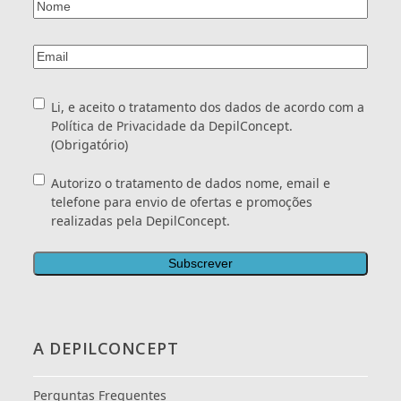
</a>
*
Nome
(Obrigatório)
Email
(Obrigatório)
Consentimento
(Obrigatório)
Li, e aceito o tratamento dos dados de acordo com a
Política de Privacidade
da DepilConcept.
(Obrigatório)
Consentimento
Autorizo o tratamento de dados nome, email e
telefone para envio de ofertas e promoções
realizadas pela DepilConcept.
A DEPILCONCEPT
Perguntas Frequentes