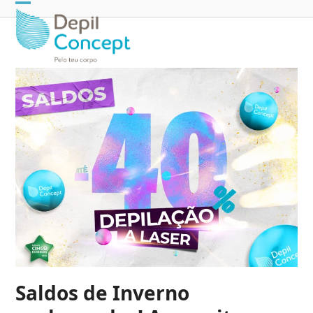
Open
Close
mobile
mobile
menu
menu
Saldos de Inverno