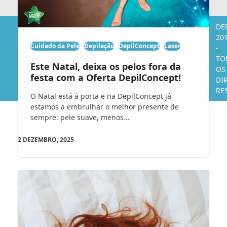
DE
20
Cuidado da Pele
Depilação
DepilConcept
Laser
-
TO
Este Natal, deixa os pelos fora da
OS
festa com a Oferta DepilConcept!
DI
RE
O Natal está à porta e na DepilConcept já
estamos a embrulhar o melhor presente de
sempre: pele suave, menos…
2 DEZEMBRO, 2025