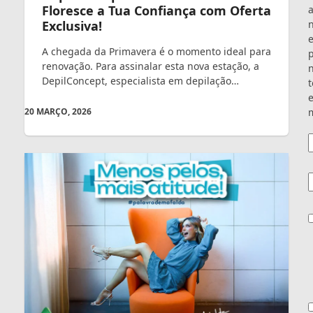
Floresce a Tua Confiança com Oferta
Exclusiva!
A chegada da Primavera é o momento ideal para
renovação. Para assinalar esta nova estação, a
DepilConcept, especialista em depilação…
t
e
m
20 MARÇO, 2026
E
C
C