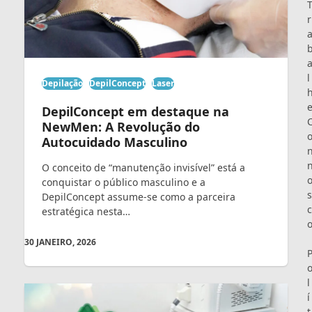
r
l
Depilação
DepilConcept
Laser
DepilConcept em destaque na
NewMen: A Revolução do
Autocuidado Masculino
O conceito de “manutenção invisível” está a
conquistar o público masculino e a
s
DepilConcept assume-se como a parceira
c
estratégica nesta…
30 JANEIRO, 2026
l
í
t