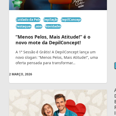
Cuidado da Pele
Depilação
DepilConcept
Destaques
Laser
Novidades
“Menos Pelos, Mais Atitude!” é o
novo mote da DepilConcept!
A 1ª Sessão é Grátis! A DepilConcept lança um
novo slogan: “Menos Pelos, Mais Atitude!”, uma
oferta pensada para transformar…
2 MARÇO, 2026
I