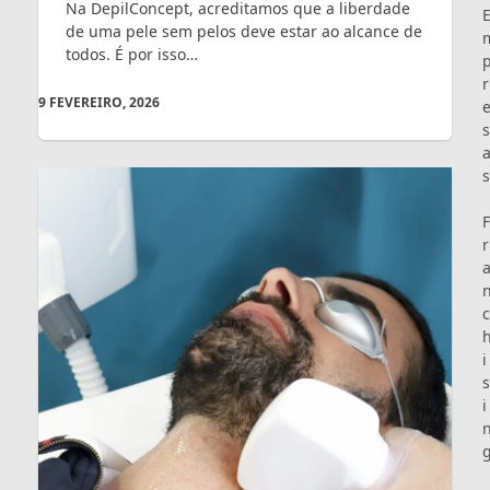
Na DepilConcept, acreditamos que a liberdade
de uma pele sem pelos deve estar ao alcance de
todos. É por isso…
r
9 FEVEREIRO, 2026
s
s
F
r
c
i
s
i