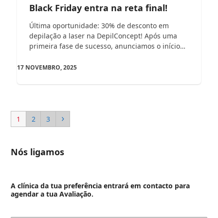
Black Friday entra na reta final!
Última oportunidade: 30% de desconto em
depilação a laser na DepilConcept! Após uma
primeira fase de sucesso, anunciamos o início…
17 NOVEMBRO, 2025
Page
Page
Page
Next
1
2
3
Nós ligamos
A clínica da tua preferência entrará em contacto para
agendar a tua Avaliação.