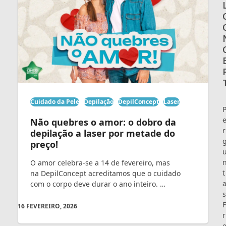
Cuidado da Pele
Depilação
DepilConcept
Laser
Não quebres o amor: o dobro da
r
depilação a laser por metade do
preço!
O amor celebra-se a 14 de fevereiro, mas
t
na DepilConcept acreditamos que o cuidado
com o corpo deve durar o ano inteiro. …
s
F
16 FEVEREIRO, 2026
r