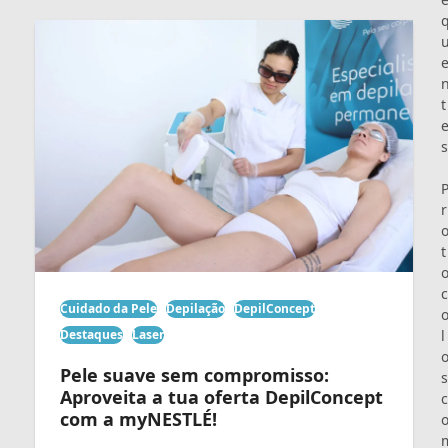
t
s
r
t
c
Cuidado da Pele
Depilação
DepilConcept
l
Destaques
Laser
Pele suave sem compromisso:
s
Aproveita a tua oferta DepilConcept
c
com a myNESTLÉ!