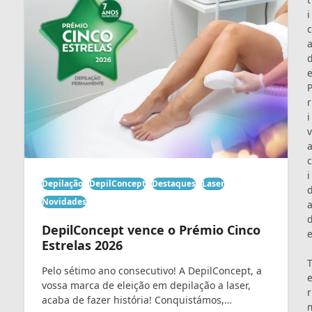
i
c
r
i
v
c
i
Depilação
DepilConcept
Destaques
Laser
Novidades
DepilConcept vence o Prémio Cinco
Estrelas 2026
Pelo sétimo ano consecutivo! A DepilConcept, a
vossa marca de eleição em depilação a laser,
r
acaba de fazer história! Conquistámos,…